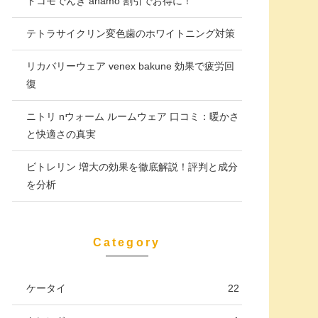
ドコモでんき ahamo 割引でお得に！
テトラサイクリン変色歯のホワイトニング対策
リカバリーウェア venex bakune 効果で疲労回
復
ニトリ nウォーム ルームウェア 口コミ：暖かさ
と快適さの真実
ビトレリン 増大の効果を徹底解説！評判と成分
を分析
Category
ケータイ
22