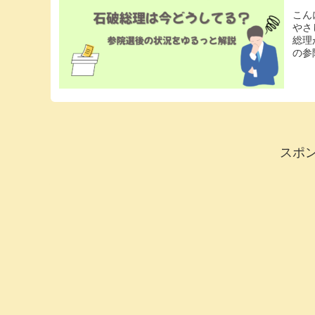
こん
やさ
総理
の参
スポ